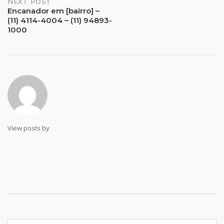
Post
NEXT POST
Encanador em [bairro] –
(11) 4114-4004 – (11) 94893-
navigation
1000
View posts by