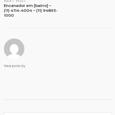
Post
NEXT POST
Encanador em [bairro] –
(11) 4114-4004 – (11) 94893-
navigation
1000
View posts by