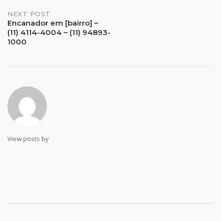
Post
NEXT POST
Encanador em [bairro] –
(11) 4114-4004 – (11) 94893-
navigation
1000
View posts by