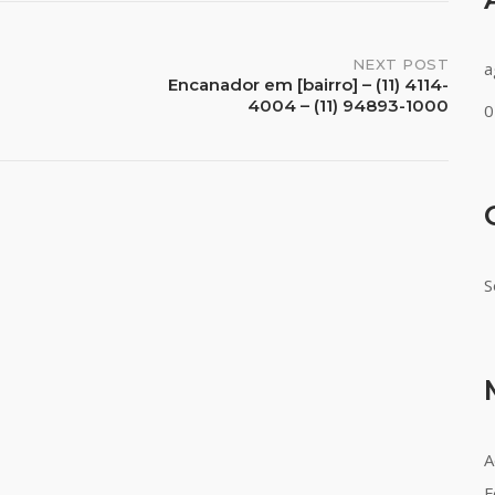
NEXT POST
a
Encanador em [bairro] – (11) 4114-
4004 – (11) 94893-1000
0
S
A
F