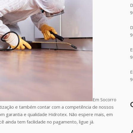
D
9
D
9
E
9
E
9
Em Socorro
tização e também contar com a competência de nossos
com garantia e qualidade Hidrotex. Não espere mais, em
ê ainda tem facilidade no pagamento, ligue já.