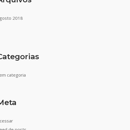
gosto 2018
Categorias
em categoria
Meta
cessar
eed de posts