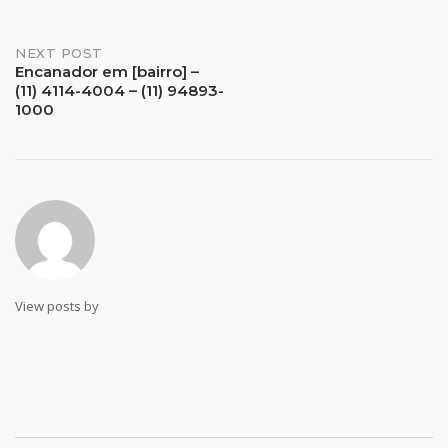
Post
NEXT POST
Encanador em [bairro] –
(11) 4114-4004 – (11) 94893-
navigation
1000
View posts by