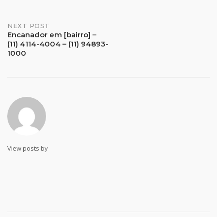
Post
NEXT POST
Encanador em [bairro] –
(11) 4114-4004 – (11) 94893-
navigation
1000
View posts by