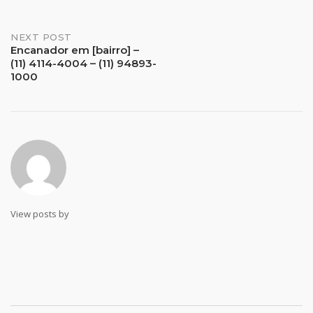
Post
NEXT POST
Encanador em [bairro] –
(11) 4114-4004 – (11) 94893-
navigation
1000
View posts by