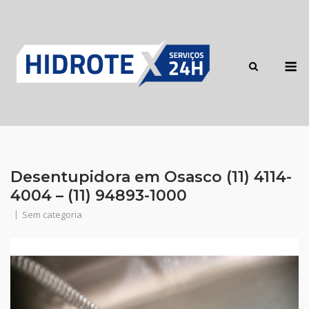
Skip
to
content
M
Desentupidora em Osasco (11) 4114-
4004 – (11) 94893-1000
Sem categoria