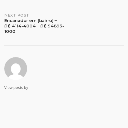
Post
NEXT POST
Encanador em [bairro] –
(11) 4114-4004 – (11) 94893-
navigation
1000
View posts by