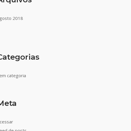
gosto 2018
Categorias
em categoria
Meta
cessar
eed de posts