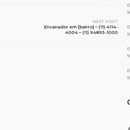
D
9
NEXT POST
D
Encanador em [bairro] – (11) 4114-
4004 – (11) 94893-1000
9
E
9
E
9