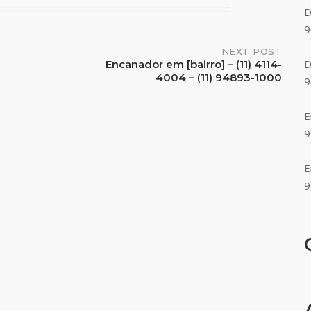
D
9
NEXT POST
D
Encanador em [bairro] – (11) 4114-
4004 – (11) 94893-1000
9
E
9
E
9