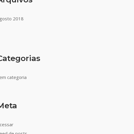
gosto 2018
Categorias
em categoria
Meta
cessar
eed de posts